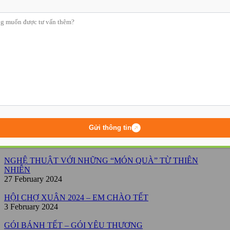
Góc sự kiện
Trang chủ
-
Tin tức
-
Hoạt động học
-
Page 4
Gửi thông tin
CÁNH BƯỚM ĐA SẮC
4 March 2024
NGHỆ THUẬT VỚI NHỮNG “MÓN QUÀ” TỪ THIÊN
NHIÊN
27 February 2024
HỘI CHỢ XUÂN 2024 – EM CHÀO TẾT
3 February 2024
GÓI BÁNH TẾT – GÓI YÊU THƯƠNG