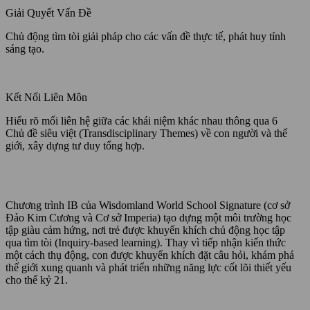
Giải Quyết Vấn Đề
Chủ động tìm tòi giải pháp cho các vấn đề thực tế, phát huy tính
sáng tạo.
Kết Nối Liên Môn
Hiểu rõ mối liên hệ giữa các khái niệm khác nhau thông qua 6
Chủ đề siêu việt (Transdisciplinary Themes) về con người và thế
giới, xây dựng tư duy tổng hợp.
Chương trình IB của Wisdomland World School Signature (cơ sở
Đảo Kim Cương và Cơ sở Imperia) tạo dựng một môi trường học
tập giàu cảm hứng, nơi trẻ được khuyến khích chủ động học tập
qua tìm tòi (Inquiry-based learning). Thay vì tiếp nhận kiến thức
một cách thụ động, con được khuyến khích đặt câu hỏi, khám phá
thế giới xung quanh và phát triển những năng lực cốt lõi thiết yếu
cho thế kỷ 21.