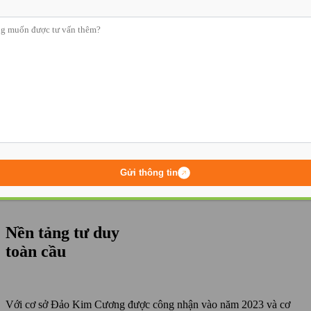
Chương trình học
tại WISDOMLAND
Trang chủ
-
Tiêu chuẩn Giáo dục mầm non Quốc tế cao nhất –
Gửi thông tin
chương trình Tú tài Quốc tế IB (PYP)
Nền tảng tư duy
toàn cầu
Với cơ sở Đảo Kim Cương được công nhận vào năm 2023 và cơ