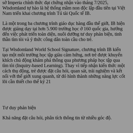
sở Imperia chính thức đạt chứng nhận vào tháng 7/2025,
Wisdomland tự hào là hệ thống mầm non độc lập đầu tiên tại Việt
Nam triển khai chương trình Tú tài Quốc tế IB.
Là một trong ba chương trình giáo dục hàng đầu thế giới, IB hiện
được giảng dạy tại hơn 5.900 trường học ở 160 quốc gia, hướng
đến việc phát triển toàn diện, nuôi dưỡng tư duy phản biện, tinh
thần tìm tòi và ý thức công dân toàn cầu cho trẻ.
Tại Wisdomland World School Signature, chương trình IB kiến
tạo một môi trường học tập giàu cảm hứng, nơi trẻ được khuyến
khích chủ động khám phá thông qua phương pháp học tập qua
tìm tòi (Inquiry-based Learning). Thay vì tiếp nhận kiến thức một
cách thụ động, trẻ được đặt câu hỏi, quan sát, trải nghiệm và kết
nối với thế giới xung quanh, từ đó hình thành những năng lực cốt
lõi cần thiết cho thế kỷ 21
Tư duy phản biện
Khả năng đặt câu hỏi, phân tích thông tin từ nhiều góc độ.