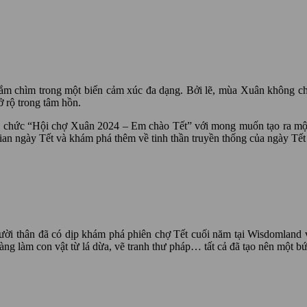
ắm chìm trong một biển cảm xúc đa dạng. Bởi lẽ, mùa Xuân không chỉ
 rộ trong tâm hồn.
hức “Hội chợ Xuân 2024 – Em chào Tết” với mong muốn tạo ra một s
gian ngày Tết và khám phá thêm về tinh thần truyền thống của ngày Tết
ời thân đã có dịp khám phá phiên chợ Tết cuối năm tại Wisdomland v
ng làm con vật từ lá dừa, vẽ tranh thư pháp… tất cả đã tạo nên một bức