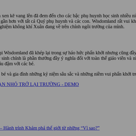
n xen kẽ vang lên đã đem đến cho các bậc phụ huynh học sinh nhiều n
gần hơn với tất cả Quý phụ huynh và các con. Wisdomland rất vui kh
nghiệm không khí Xuân đang về trên chính ngôi trường của mình.
Wisdomland đã khép lại trong sự háo hức phấn khởi nhưng cũng đầy nu
inh chính là phần thưởng đầy ý nghĩa đối với toàn thể giáo viên và 
âu đậm với các bé.
é và gia đình những kỷ niệm sâu sắc và những niềm vui phấn khởi t
N NHỎ TRỞ LẠI TRƯỜNG - DEMO
 Hành trình Khám phá thế giới từ những “Vì sao?”