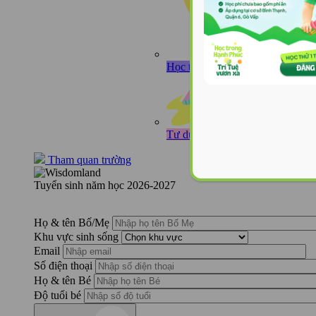
Học tiếng Anh như học tiếng mẹ
Tư duy toàn cầu cội nguồn Việt
Tham quan trường
Tuyển sinh năm học 2026-2027
Họ & tên Bố/Mẹ
Khu vực sinh sống
Email
Số điện thoại
Họ & tên Bé
Độ tuổi bé