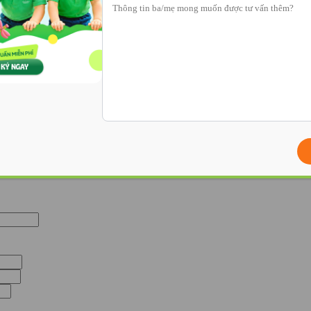
 đẻ
 Nam