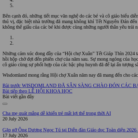
Bên cạnh đó, những tiết mục văn nghệ do các bé và cô giáo biểu diễ
thú vị, đặc biệt nhà trường đã mang không khí Tết Nguyên Đán đến 
không thể giấu của các bé khi được cùng những người thân yêu trải 
Những cảm xúc đong đầy của “Hội chợ Xuân” Tết Giáp Thìn 2024 tại 
hồi hộp chờ đợi đến phiên chợ của năm sau. Sự mong ngóng của học s
cô giáo cùng sự phối hợp của các bậc phụ huynh đã để lại ấn tượng s
Wisdomland mong rằng Hội chợ Xuân năm nay đã mang đến cho các b
Bài trước
WISDOMLAND ĐÃ SẴN SÀNG CHÀO ĐÓN CÁC BẠ
Bài tiếp theo
LỄ HỘI KHOA HỌC
Bài viết gần đây
Cha mẹ quát mắng dễ khiến trẻ mất lợi thế trong thời AI
20 July 2026
Gặp gỡ Ông Dương Ngọc Tú tại Diễn đàn Giáo dục Toàn diện 2026 –
17 July 2026