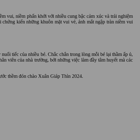
iềm vui, niềm phấn khởi với nhiều cung bậc cảm xúc và trải nghiệm
i chứng kiến những khuôn mặt vui vẻ, ánh mắt ngập tràn niềm vui
ối tiếc của nhiều bé. Chắc chắn trong lòng mỗi bé lại thầm ấp ủ,
nhân viên của nhà trường, bởi những việc làm đầy tâm huyết mà các
rước thềm đón chào Xuân Giáp Thìn 2024.