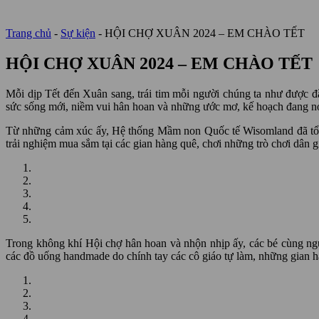
Trang chủ
-
Sự kiện
-
HỘI CHỢ XUÂN 2024 – EM CHÀO TẾT
HỘI CHỢ XUÂN 2024 – EM CHÀO TẾT
Mỗi dịp Tết đến Xuân sang, trái tim mỗi người chúng ta như được đ
sức sống mới, niềm vui hân hoan và những ước mơ, kế hoạch đang nở
Từ những cảm xúc ấy, Hệ thống Mầm non Quốc tế Wisomland đã tổ c
trải nghiệm mua sắm tại các gian hàng quê, chơi những trò chơi dân 
Trong không khí Hội chợ hân hoan và nhộn nhịp ấy, các bé cùng ngư
các đồ uống handmade do chính tay các cô giáo tự làm, những gian hà