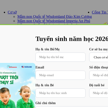
Cơ sở
Cổng Tin
Mầm non Quốc tế Wisdomland Đảo Kim Cương
Mầm non Quốc tế Wisdomland Imperia An Phú
Mầm non Quốc tế Wisdomland Quận 6
Mầm non Quốc tế Wisdomland Gò Vấp
Mầm non Quốc tế Wisdomland Bình Thạnh
(PYP)
Sự 
Tuyển sinh năm
học 202
Họ & tên Bố/Mẹ
Cơ sở ba mẹ
uệ
Vid
Email
Số điện thoạ
Hoạ
Họ & tên Bé
Độ tuổi bé
Ghi chú thêm
Học