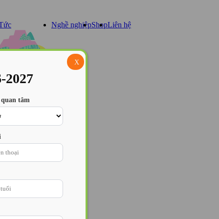
 Tức
Nghề nghiệp
Shop
Liên hệ
X
kiện
6-2027
 quan tâm
eo
i
t động học
 bổng/ Ưu đãi