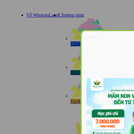
Về WisdomLand
Chương trình
HomePage
Chương trình Tú tài Quốc tế IB 
Phát triển toàn diện Thân-Tâm-T
Hướng tiếp cận Reggio Emilia®