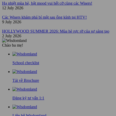
Hạ nhiệt mùa hè, bật mood vui hết cỡ cùng các Wisers!
12 July 2026
Các Wisers khám phá bí mật sau ống kính tại HTV!
9 July 2026
HOLLYWOOD SUMMER 2026: Mùa hè rực rỡ của sự sáng tạo
2 July 2026
Chào ba mẹ!
School checklist
Tải về Brochure
Đăng ký tư vấn 1:1
Liên hệ Wisdomland