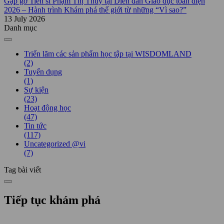
Gặp gỡ Tiến sĩ Phạm Thị Thúy tại Diễn đàn Giáo dục toàn diện
2026 – Hành trình Khám phá thế giới từ những “Vì sao?”
13 July 2026
Danh mục
Triển lãm các sản phẩm học tập tại WISDOMLAND
(2)
Tuyển dụng
(1)
Sự kiện
(23)
Hoạt động học
(47)
Tin tức
(117)
Uncategorized @vi
(7)
Tag bài viết
Tiếp tục khám phá