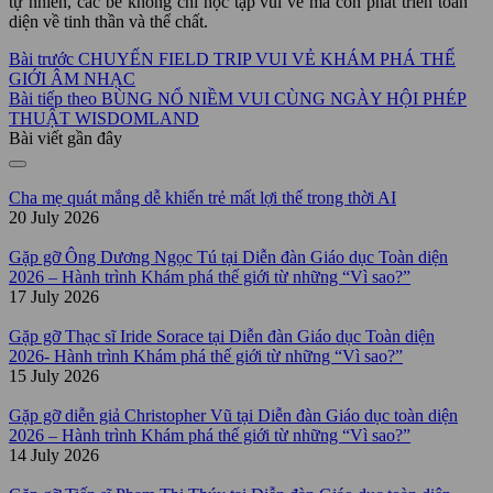
tự nhiên, các bé không chỉ học tập vui vẻ mà còn phát triển toàn
diện về tinh thần và thể chất.
Bài trước
CHUYẾN FIELD TRIP VUI VẺ KHÁM PHÁ THẾ
GIỚI ÂM NHẠC
Bài tiếp theo
BÙNG NỔ NIỀM VUI CÙNG NGÀY HỘI PHÉP
THUẬT WISDOMLAND
Bài viết gần đây
Cha mẹ quát mắng dễ khiến trẻ mất lợi thế trong thời AI
20 July 2026
Gặp gỡ Ông Dương Ngọc Tú tại Diễn đàn Giáo dục Toàn diện
2026 – Hành trình Khám phá thế giới từ những “Vì sao?”
17 July 2026
Gặp gỡ Thạc sĩ Iride Sorace tại Diễn đàn Giáo dục Toàn diện
2026- Hành trình Khám phá thế giới từ những “Vì sao?”
15 July 2026
Gặp gỡ diễn giả Christopher Vũ tại Diễn đàn Giáo dục toàn diện
2026 – Hành trình Khám phá thế giới từ những “Vì sao?”
14 July 2026