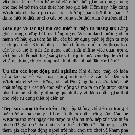
việc tìm kiếm sự cân bằng và giảm bớt thời gian sử dụng chúng
cho các bé trở nên cần thiết hơn bao giờ hết. Hôm nay, hãy cùng
Wisdomland khám phá cách nhà trường giảm bớt thời gian sử
dụng thiết bị điện tử cho các bé trong suốt thời gian ở trường nhé!
Giáo dục về tác hại mà các thiết bị điện tử mang lại:
Lồng
ghép trong những bài học hằng ngày, Wisdomland thường nhấn
mạnh về hậu quả tiềm ẩn khi các bé sử dụng thiết bị điện tử một
cách quá mức. Khi dành quá nhiều thời gian trên điện thoại/ tivi,
các bé có thể bị mất tập trung, quên mất những việc quan trọng,
và thậm chí là mất đi sự sáng tạo. Thế giới thực vẫn đẹp đẽ và thú
vị lắm, không chỉ có trong màn hình điện thoại đâu các bé ơi!
Ưu tiên các hoạt động trải nghiệm:
Khi đi học, thầy cô luôn
sáng tạo ra vô vàn hoạt động mới mẻ để các bé đến với
Wisdomland sẽ có những trải nghiệm ý nghĩa, có sức khỏe thể
chất thông qua các trò chơi vận động và mở ra cơ hội được khám
phá, học hỏi về thế giới xung quanh thay vì dành nhiều gian thời
cho việc sử dụng thiết bị điện tử.
Tiếp xúc cùng thiên nhiên:
Học tập không chỉ diễn ra trong 4
bức tường mà còn phải học từ thiên nhiên rộng lớn. Các bé
Wisdomland mỗi ngày đều được ra sân hít thở, tiếp xúc với thiên
nhiên để giảm sự phụ thuộc vào thiết bị điện tử. Thông qua việc
tham gia các hoạt động ngoài trời như chơi trò chơi và khám phá