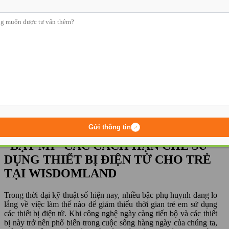
Góc sự kiện
Trang chủ
-
Tin tức
-
Hoạt động học
-
“BẬT MÍ” CÁC CÁCH
HẠN CHẾ SỬ DỤNG THIẾT BỊ ĐIỆN TỬ CHO TRẺ TẠI
WISDOMLAND
Gửi thông tin
“BẬT MÍ” CÁC CÁCH HẠN CHẾ SỬ
DỤNG THIẾT BỊ ĐIỆN TỬ CHO TRẺ
TẠI WISDOMLAND
Trong thời đại kỹ thuật số hiện nay, nhiều bậc phụ huynh đang lo
lắng về việc làm thế nào để giảm thiểu thời gian trẻ em sử dụng
các thiết bị điện tử. Khi công nghệ ngày càng tiến bộ và các thiết
bị này trở nên phổ biến trong cuộc sống hàng ngày của chúng ta,