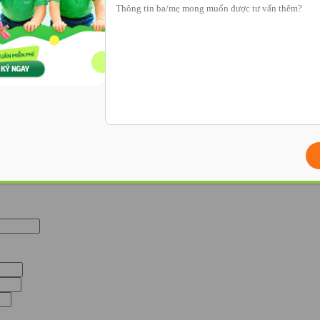
 đẻ
 Nam