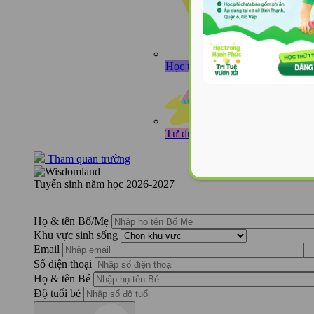
Học tiếng Anh như học tiếng mẹ
Tư duy toàn cầu cội nguồn Việt
Tham quan trường
Tuyển sinh năm học 2026-2027
Họ & tên Bố/Mẹ
Khu vực sinh sống
Email
Số điện thoại
Họ & tên Bé
Độ tuổi bé