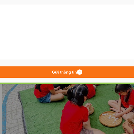
rất nhỏ nên phụ huynh nên tìm hiểu rõ về sĩ số lớp, giáo viên
riêng, chế độ ngủ/ăn/trò chơi cho trẻ nhỏ.
Gửi thông tin