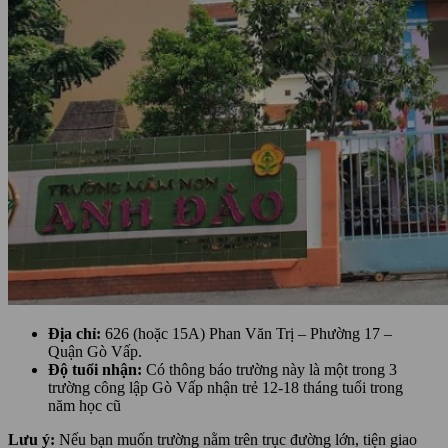
Địa chỉ:
626 (hoặc 15A) Phan Văn Trị – Phường 17 –
Quận Gò Vấp.
Độ tuổi nhận:
Có thông báo trường này là một trong 3
trường công lập Gò Vấp nhận trẻ 12-18 tháng tuổi trong
năm học cũ
Lưu ý:
Nếu bạn muốn trường nằm trên trục đường lớn, tiện giao