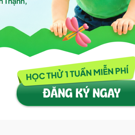
Số điện thoại
Họ & tên Bé
Độ tuổi bé
Gửi thông tin
Tính năng đang được xây dựng, sẽ sớm ra mắt!
Tiếp tục khám phá