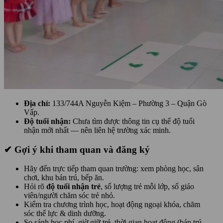
Địa chỉ:
133/744A Nguyễn Kiệm – Phường 3 – Quận Gò
Vấp.
Độ tuổi nhận:
Chưa tìm được thông tin cụ thể độ tuổi
nhận mới nhất — nên liên hệ trường xác minh.
✔ Gợi ý khi tham quan và đăng ký
Hãy đến trực tiếp tham quan trường: xem phòng học, sân
chơi, khu bán trú, bếp ăn.
Hỏi rõ
độ tuổi nhận trẻ
, số lượng trẻ mỗi lớp, số giáo
viên/người chăm sóc trẻ nhỏ.
Kiểm tra chương trình học, hoạt động ngoại khóa, chăm
sóc thể lực & dinh dưỡng.
So sánh học phí, giờ giữ trẻ, thời gian hoạt động (bán trú,