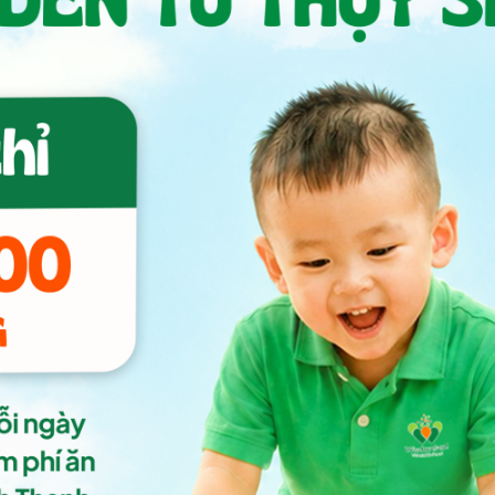
Học tiếng Anh như học
tiếng mẹ đẻ
Tư duy toàn cầu cội nguồn
Việt Nam
Tham quan trường
Tuyển sinh năm học 2026-2027
Họ & tên Bố/Mẹ
Khu vực sinh sống
Email