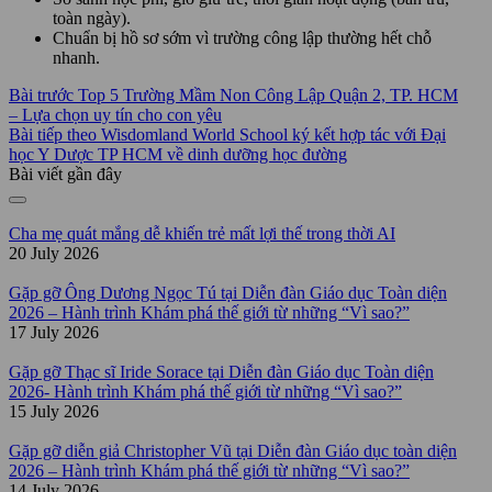
toàn ngày).
Chuẩn bị hồ sơ sớm vì trường công lập thường hết chỗ
nhanh.
Bài trước
Top 5 Trường Mầm Non Công Lập Quận 2, TP. HCM
– Lựa chọn uy tín cho con yêu
Bài tiếp theo
Wisdomland World School ký kết hợp tác với Đại
học Y Dược TP HCM về dinh dưỡng học đường
Bài viết gần đây
Cha mẹ quát mắng dễ khiến trẻ mất lợi thế trong thời AI
20 July 2026
Gặp gỡ Ông Dương Ngọc Tú tại Diễn đàn Giáo dục Toàn diện
2026 – Hành trình Khám phá thế giới từ những “Vì sao?”
17 July 2026
Gặp gỡ Thạc sĩ Iride Sorace tại Diễn đàn Giáo dục Toàn diện
2026- Hành trình Khám phá thế giới từ những “Vì sao?”
15 July 2026
Gặp gỡ diễn giả Christopher Vũ tại Diễn đàn Giáo dục toàn diện
2026 – Hành trình Khám phá thế giới từ những “Vì sao?”
14 July 2026