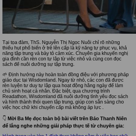
Tại tọa đàm, ThS. Nguyễn Thị Ngọc Nuôi chỉ rõ những
thiếu hụt phổ biến ở trẻ lên cấp là kỹ năng tự phục vụ, khả
năng tập trung và bày tỏ cảm xúc. Chuyên gia khuyến nghị
gia đình cần rèn con tự lập từ việc nhỏ và cùng con đọc
sách để nuôi dưỡng sự tập trung.
🌱 Định hướng này hoàn toàn đồng điệu với phương pháp
giáo dục tại Wisdomland. Ngay từ nhỏ, các con đã được
rèn luyện tư duy tự lập qua hoạt động hằng ngày để làm
chủ sinh hoạt cá nhân. Đặc biệt, qua chương trình
Readathon, Wisdomland đã nuôi dưỡng tình yêu đọc sách
và hình thành thói quen tập trung, giúp con sẵn sàng cho
việc học chữ khi chuyển cấp mà không áp lực .
👇
Mời Ba Mẹ đọc toàn bộ bài viết trên Báo Thanh Niên
để lắng nghe những giải pháp thực tế từ chuyên gia: