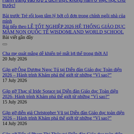
Hành trang vào lớp 1 đích thực không nằm ở việc học chữ
trước!
Bài trước
Trẻ rối loạn tâm lý bởi cô đơn trong chính ngôi nhà của
mình
Bài tiếp theo
LỄ TỐT NGHIỆP 2026 HỆ THỐNG GIÁO DỤC
MẦM NON QUỐC TẾ WISDOMLAND WORLD SCHOOL
Bài viết gần đây
Cha mẹ quát mắng dễ khiến trẻ mất lợi thế trong thời AI
20 July 2026
Gặp gỡ Ông Dương Ngọc Tú tại Diễn đàn Giáo dục Toàn diện
2026 – Hành trình Khám phá thế giới từ những “Vì sao?”
17 July 2026
Gặp gỡ Thạc sĩ Iride Sorace tại Diễn đàn Giáo dục Toàn diện
2026- Hành trình Khám phá thế giới từ những “Vì sao?”
15 July 2026
Gặp gỡ diễn giả Christopher Vũ tại Diễn đàn Giáo dục toàn diện
2026 – Hành trình Khám phá thế giới từ những “Vì sao?”
14 July 2026