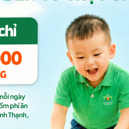
Học tiếng Anh như học
tiếng mẹ đẻ
Tư duy toàn cầu cội nguồn
Việt Nam
Tham quan trường
Tuyển sinh năm học 2026-2027
Họ & tên Bố/Mẹ
Khu vực sinh sống
Email