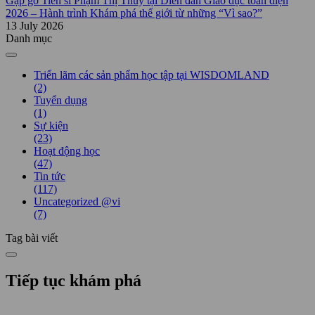
Gặp gỡ Tiến sĩ Phạm Thị Thúy tại Diễn đàn Giáo dục toàn diện
2026 – Hành trình Khám phá thế giới từ những “Vì sao?”
13 July 2026
Danh mục
Triển lãm các sản phẩm học tập tại WISDOMLAND
(2)
Tuyển dụng
(1)
Sự kiện
(23)
Hoạt động học
(47)
Tin tức
(117)
Uncategorized @vi
(7)
Tag bài viết
Tiếp tục khám phá