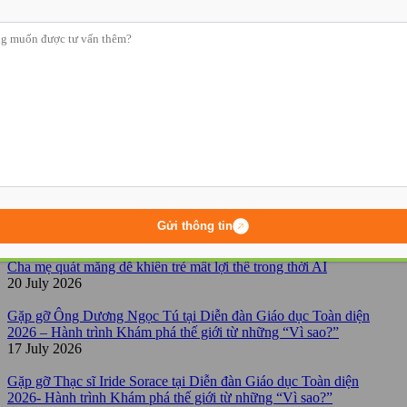
Trang chủ
-
Summer Fun Day
Summer Fun Day
Bài tiếp theo
Kids Science Fair
Bài viết gần đây
Gửi thông tin
Cha mẹ quát mắng dễ khiến trẻ mất lợi thế trong thời AI
20 July 2026
Gặp gỡ Ông Dương Ngọc Tú tại Diễn đàn Giáo dục Toàn diện
2026 – Hành trình Khám phá thế giới từ những “Vì sao?”
17 July 2026
Gặp gỡ Thạc sĩ Iride Sorace tại Diễn đàn Giáo dục Toàn diện
2026- Hành trình Khám phá thế giới từ những “Vì sao?”